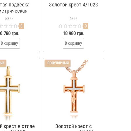
тая подвеска
Золотой крест 4/1023
метрическая
3/1147/6
5825
4626
0
0
6 780 грн.
18 980 грн.
В корзину
В корзину
НЫЙ
ПОПУЛЯРНЫЙ
й крест в стиле
Золотой крест с