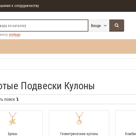
шение к сотрудничеству
Везде
ример,
кольцо
отые Подвески Кулоны
ть поиск
Буквы
Геометрические кулоны
Комби