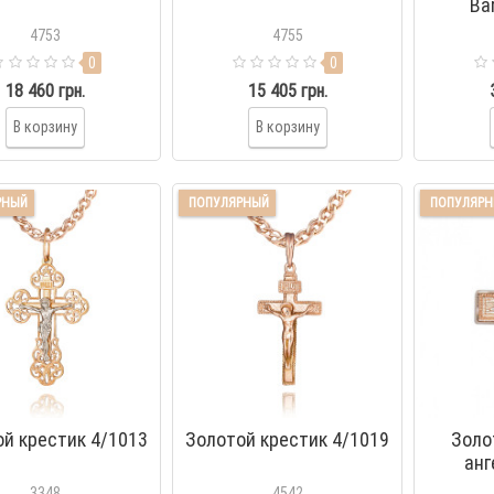
Ba
4753
4755
0
0
18 460 грн.
15 405 грн.
В корзину
В корзину
РНЫЙ
ПОПУЛЯРНЫЙ
ПОПУЛЯР
й крестик 4/1013
Золотой крестик 4/1019
Золо
анг
3348
4542