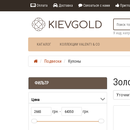
Оплата
Доставка
Связаться с нами
Пригла
Я ищу, нап
КАТАЛОГ
КОЛЛЕКЦИИ VALENTI & CO
Подвески
Кулоны
Зол
ФИЛЬТР
Уточни
Цена
грн. -
грн.