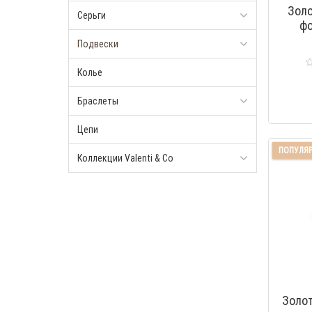
Золо
Серьги
фо
фиа
Подвески
Колье
Браслеты
Цепи
ПОПУЛЯ
Коллекции Valenti & Co
Золот