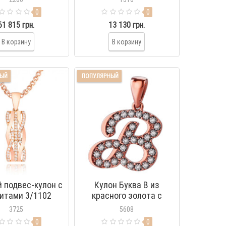
0
0
61 815 грн.
13 130 грн.
В корзину
В корзину
НЫЙ
ПОПУЛЯРНЫЙ
 подвес-кулон с
Кулон Буква В из
итами 3/1102
красного золота с
фианитами 3/1030/В
3725
5608
0
0