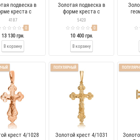
тая подвеска в
Золотая подвеска в
Золо
рме креста с
форме креста с
гео
нитами 3/1012
фианитами 3/1023
4187
5420
0
0
13 130 грн.
10 400 грн.
В корзину
В корзину
РНЫЙ
ПОПУЛЯРНЫЙ
ПОПУЛЯР
ой крест 4/1028
Золотой крест 4/1031
Золото