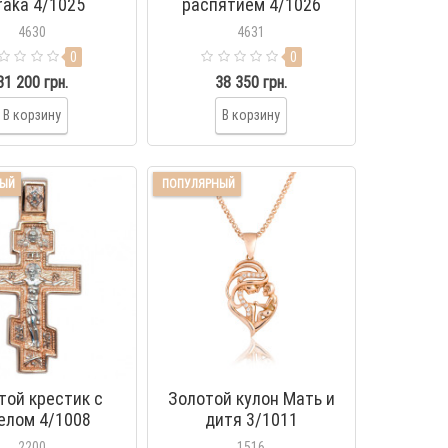
raka 4/1025
распятием 4/1026
4630
4631
0
0
31 200 грн.
38 350 грн.
В корзину
В корзину
НЫЙ
ПОПУЛЯРНЫЙ
той крестик с
Золотой кулон Мать и
елом 4/1008
дитя 3/1011
2200
1516