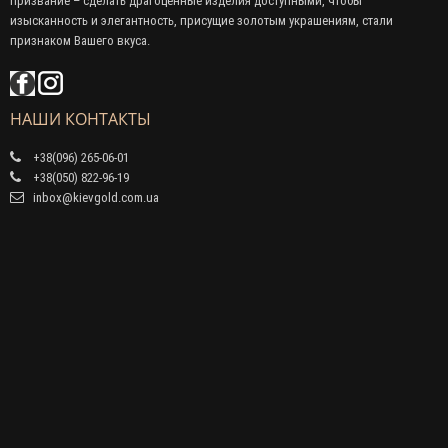
призвание – сделать драгоценные изделия доступными, чтобы
изысканность и элегантность, присущие золотым украшениям, стали
признаком Вашего вкуса.
НАШИ КОНТАКТЫ
+38(096) 265-06-01
+38(050) 822-96-19
inbox@kievgold.com.ua