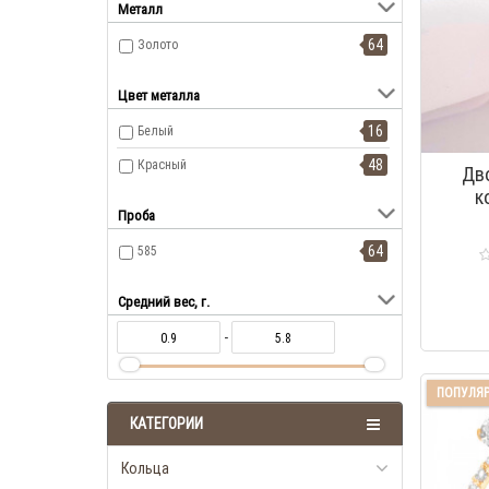
Металл
64
Золото
Цвет металла
16
Белый
48
Красный
Дв
к
Проба
64
585
Средний вес, г.
-
ПОПУЛЯ
КАТЕГОРИИ
Кольца