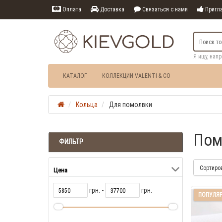
Оплата
Доставка
Связаться с нами
Пригла
Я ищу, нап
КАТАЛОГ
КОЛЛЕКЦИИ VALENTI & CO
Кольца
Для помолвки
Пом
ФИЛЬТР
Сортиро
Цена
грн. -
грн.
ПОПУЛЯ