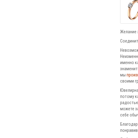
Желание з
Соединить
Невозмож
Неизменн
именно ка
знаменит
мы
произ
своими г
Ювелирна
потому ка
радостью
можете за
себе обы
Благодар
понравив