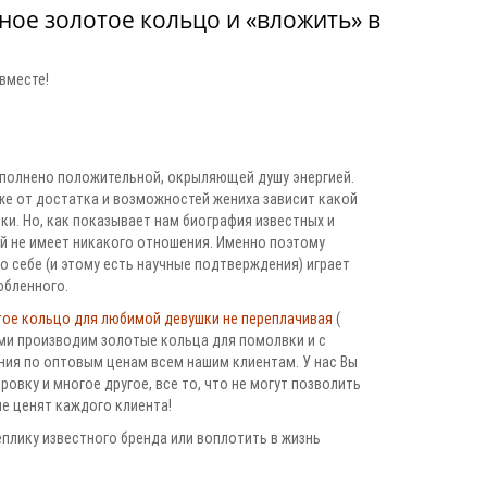
ое золотое кольцо и «вложить» в
вместе!
аполнено положительной, окрыляющей душу энергией.
же от достатка и возможностей жениха зависит какой
ки. Но, как показывает нам биография известных и
ей не имеет никакого отношения. Именно поэтому
по себе (и этому есть научные подтверждения) играет
юбленного.
ое кольцо для любимой девушки не переплачивая
(
сами производим золотые кольца для помолвки и с
ия по оптовым ценам всем нашим клиентам. У нас Вы
овку и многое другое, все то, что не могут позволить
е ценят каждого клиента!
плику известного бренда или воплотить в жизнь