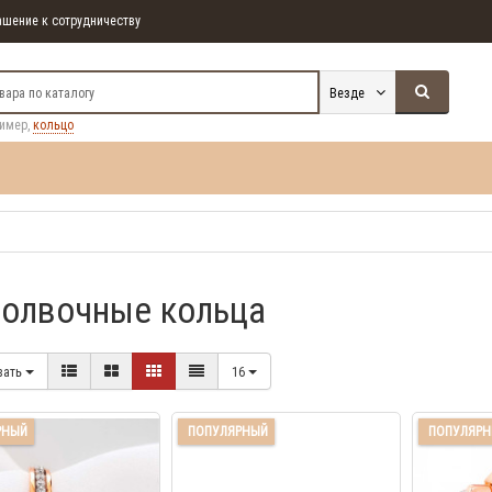
шение к сотрудничеству
Везде
ример,
кольцо
олвочные кольца
вать
16
РНЫЙ
ПОПУЛЯРНЫЙ
ПОПУЛЯР