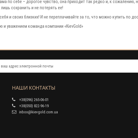
ма по себе – дорогое чувство, она приходит так редко и, к сожалению, н
лишь сохранить и не потерять ее!
себя и своих близких! И не переплачивайте за то, что можно купить по до
ю и уважением команда компании «KievGold»
НАШИ КОНТАКТЫ
+38(096) 265-06-01
+38(050) 822-96-19
inbox@kievgold.com.ua