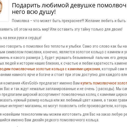
Подарить любимой девушке помолвочн
него всю душу!
Помолвка – что может быть прекраснее!!! Желание любить и быть 
аявить об этом на весь мир! Или оставить эту тайну только для двоих!
 на веки руки и сердца!
но говорить о помолвке без теплоты и улыбки. Само это слово как бы н
ым символом помолвки, конечно, является золотое кольцо с камнем и у
мень и какого размера :), будет украшать безымянный пальчик его девуш
ых людей и истории наших близких, к счастью и любви каратность камен
водим помолвочные золотые кольца с камнями циркония
, который сам 
ранями намного ярче и богаче и стоит при этом доступно для каждого вл
я компания «KievGold» предлагает именно Вам
купить помолвочное золот
к Вас и так ждут немалые запланированные и не очень :) расходы). Мы 
 предлагаем широкий ассортимент помолвочных колец с камнями циркон
казать нужный размер кольца или же любимый цвет камня, а также гравир
чные интернет-магазины, но могут позволить себе производители, которы
я новейшим технологиям мы можем изготовить для Вас на заказ любую ре
шийся именно Вам дизайн редкого помолвочного кольца.