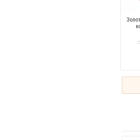
Золо
к