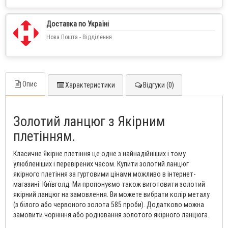
Доставка по Україні
Нова Пошта - Відділення
Опис
Характеристики
Відгуки (0)
Золотий ланцюг з Якірним
плетінням.
Класичне Якірне плетіння це одне з найнадійніших і тому
улюбленіших і перевірених часом. Купити золотий ланцюг
якірного плетіння за гуртовими цінами можливо в інтернет-
магазині Київголд. Ми пропонуємо також виготовити золотий
якірний ланцюг на замовлення. Ви можете вибрати колір металу
(з білого або червоного золота 585 проби). Додатково можна
замовити чорніння або родіювання золотого якірного ланцюга.