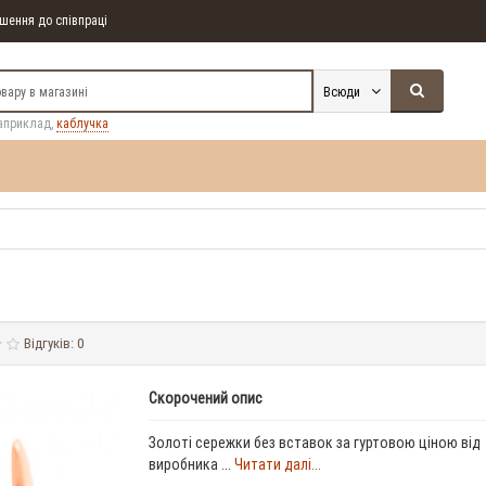
ення до співпраці
Всюди
априклад,
каблучка
Відгуків: 0
Скорочений опис
Золоті сережки без вставок за гуртовою ціною від
виробника ...
Читати далі...