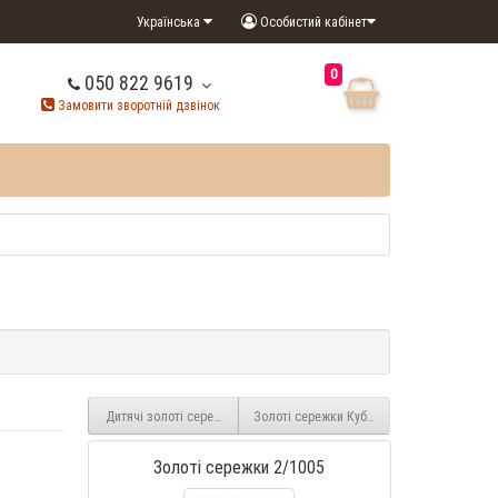
Українська
Особистий кабінет
0
050 822 9619
Замовити зворотній дзвінок
Дитячі золоті сережки 2/1004
Золоті сережки Куби 2/1006
Золоті сережки 2/1005