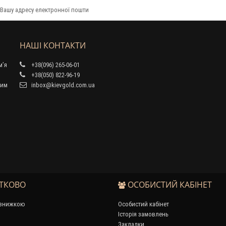
НАШІ КОНТАКТИ
м’я
+38(096) 265-06-01
+38(050) 822-96-19
тим
inbox@kievgold.com.ua
ТКОВО
ОСОБИСТИЙ КАБІНЕТ
 знижкою
Особистий кабінет
Історія замовлень
Закладки