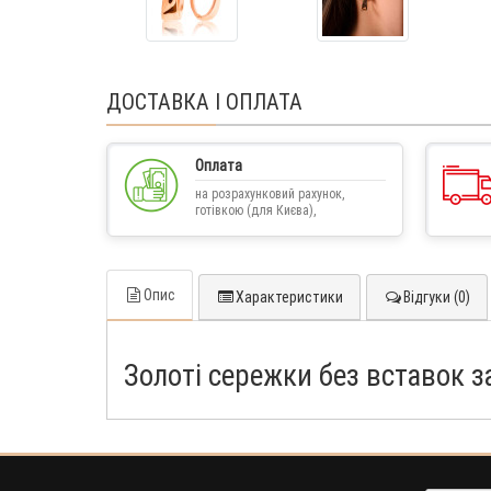
ДОСТАВКА І ОПЛАТА
Оплата
на розрахунковий рахунок,
готівкою (для Києва),
післяплатою
Опис
Характеристики
Відгуки (0)
Золоті сережки без вставок з