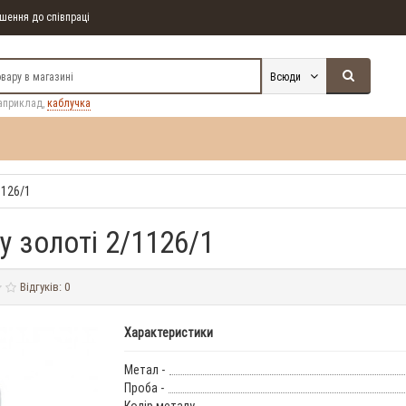
ення до співпраці
Всюди
априклад,
каблучка
1126/1
у золоті 2/1126/1
Відгуків: 0
Характеристики
Метал -
Проба -