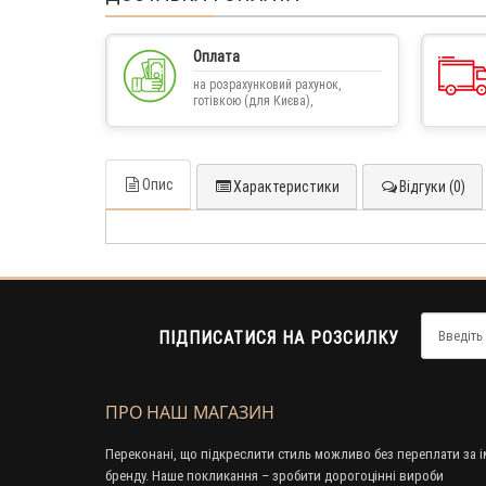
Оплата
на розрахунковий рахунок,
готівкою (для Києва),
післяплатою
Опис
Характеристики
Відгуки (0)
ПІДПИСАТИСЯ НА РОЗСИЛКУ
ПРО НАШ МАГАЗИН
Переконані, що підкреслити стиль можливо без переплати за і
бренду. Наше покликання – зробити дорогоцінні вироби