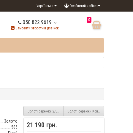
Українська
Особистий кабінет
0
050 822 9619
Замовити зворотній дзвінок
Золоті сережки 2/0058
Золоті сережки Конюшина з чорними фіан
Золото
21 190 грн.
585