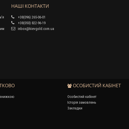
НАШІ КОНТАКТИ
м’я
+38(096) 265-06-01
+38(050) 822-96-19
тим
inbox@kievgold.com.ua
ТКОВО
ОСОБИСТИЙ КАБІНЕТ
 знижкою
Особистий кабінет
Історія замовлень
Закладки