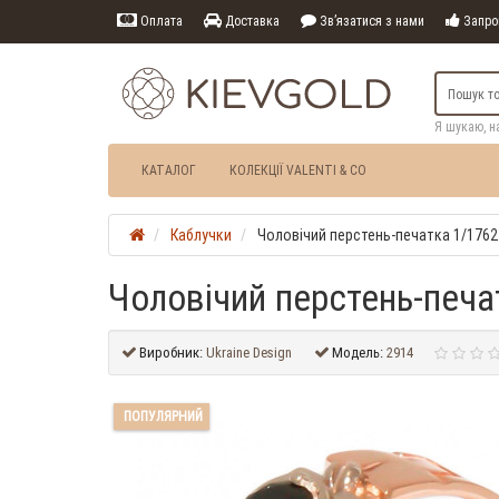
Оплата
Доставка
Зв’язатися з нами
Запрош
Я шукаю, н
КАТАЛОГ
КОЛЕКЦІЇ VALENTI & CO
Каблучки
Чоловічий перстень-печатка 1/1762
Чоловічий перстень-печа
Виробник:
Ukraine Design
Модель:
2914
ПОПУЛЯРНИЙ