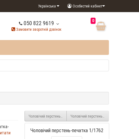
Українська
Особистий кабінет
0
050 822 9619
Замовити зворотній дзвінок
Чоловічий перстень-печатка 1/1760
Чоловічий перстень-печатка 1/1764
атка-
Чоловічий перстень-печатка 1/1762
итати