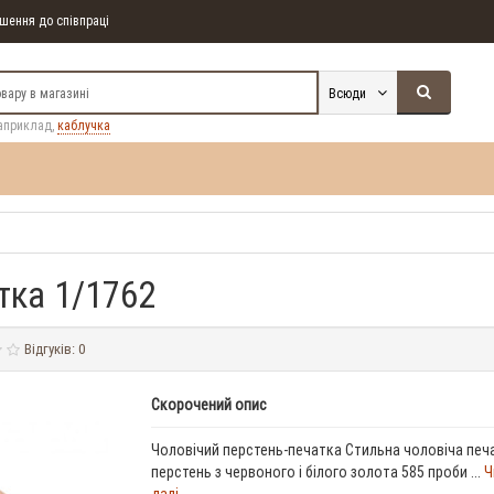
ення до співпраці
Всюди
априклад,
каблучка
тка 1/1762
Відгуків: 0
Скорочений опис
Чоловічий перстень-печатка Стильна чоловіча печ
перстень з червоного і білого золота 585 проби ...
Ч