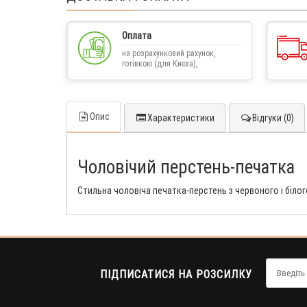
Оплата
на розрахунковий рахунок,
готівкою (для Києва),
післяплатою
Опис
Характеристики
Відгуки (0)
Чоловічий перстень-печатка
Стильна чоловіча печатка-перстень з червоного і біло
ПІДПИСАТИСЯ НА РОЗСИЛКУ