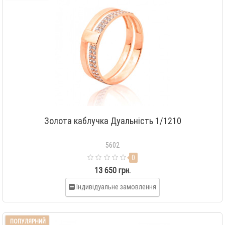
Золота каблучка Дуальність 1/1210
5602
0
13 650 грн.
Індивідуальне замовлення
ПОПУЛЯРНИЙ