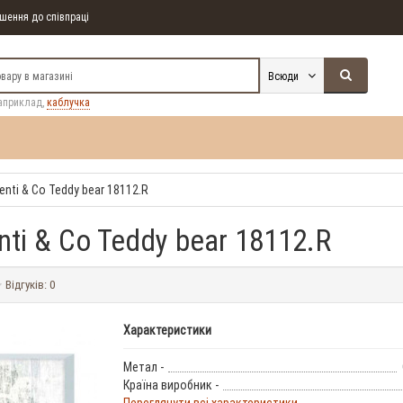
ення до співпраці
Всюди
априклад,
каблучка
nti & Co Teddy bear 18112.R
ti & Co Teddy bear 18112.R
Відгуків: 0
Характеристики
Метал -
Країна виробник -