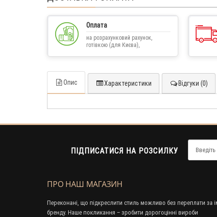
Оплата
на розрахунковий рахунок,
готівкою (для Києва),
післяплатою
Опис
Характеристики
Відгуки (0)
ПІДПИСАТИСЯ НА РОЗСИЛКУ
ПРО НАШ МАГАЗИН
Переконані, що підкреслити стиль можливо без переплати за і
бренду. Наше покликання – зробити дорогоцінні вироби