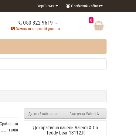
Українська
Особистий кабінет
0
050 822 9619
Замовити зворотній дзвінок
Статуетка Valenti & Co Виноградне гроно (
Дитячий набір столових приладів рожевий 75040.RA
Сріблення
Декоративна панель Valenti & Co
Італія
Teddy bear 18112.R