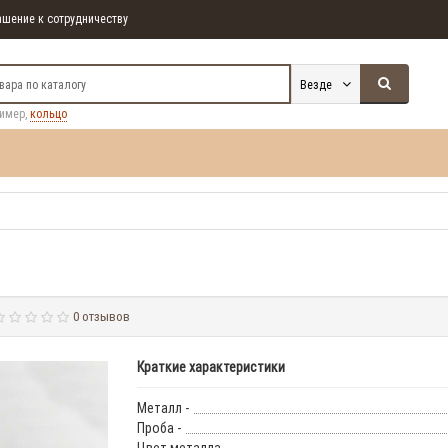
шение к сотрудничеству
Везде
ример,
кольцо
0 отзывов
Краткие характеристики
Металл -
Проба -