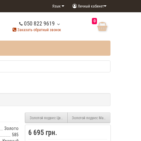
Язык
Личный кабинет
0
050 822 9619
Заказать обратный звонок
Золотой подвес Цветок 3/1009
Золотой подвес Мамино счастье 3/1026
Золото
6 695 грн.
585