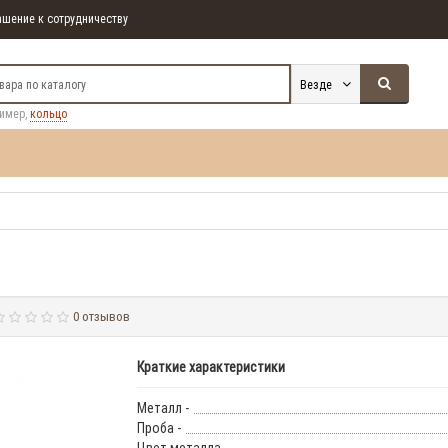
шение к сотрудничеству
Везде
ример,
кольцо
0 отзывов
Краткие характеристики
Металл -
Проба -