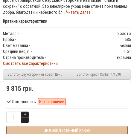
пробы с гравировкой с наружной стороны и надписью “ Спаси и
сохрани” с обратной. Это ювелирное украшение станет пожеланием
добра, благодати и небесного бл...
Читать далее...
Краткие характеристики
Металл -
Золото
Проба -
585
Цвет металла -
Белый
Средний вес, г. -
1.51
Страна производитель -
Украина
Смотреть все характеристики
Золотой двухсторонний крест День и ночь 3/1032
Золотой крест Сartier 4/1030
9 815 грн.
Доступность:
Нет в наличии
ИНДИВИДУАЛЬНЫЙ ЗАКАЗ