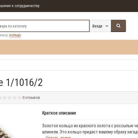
шение к сотрудничеству
Везде
ример,
кольцо
e 1/1016/2
0 отзывов
Краткое описание
Золотое кольцо из красного золота с россыпью ч
шпинели. Это кольцо придаст вашему образу загад