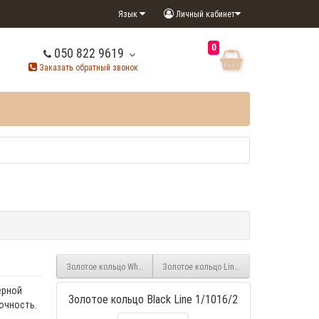
Язык
Личный кабинет
0
050 822 9619
Заказать обратный звонок
Золотое кольцо White Line с россыпью белого циркония 1/1016
Золотое кольцо Line 1/1016/3
ерной
Золотое кольцо Black Line 1/1016/2
очность.