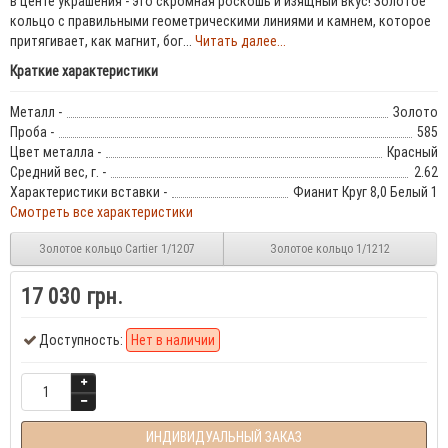
в центе украшения - это скромная роскошь и изящный вкус! Золотое
кольцо с правильными геометрическими линиями и камнем, которое
притягивает, как магнит, бог...
Читать далее...
Краткие характеристики
Металл -
Золото
Проба -
585
Цвет металла -
Красный
Средний вес, г. -
2.62
Характеристики вставки -
Фианит Круг 8,0 Белый 1
Смотреть все характеристики
Золотое кольцо Cartier 1/1207
Золотое кольцо 1/1212
17 030 грн.
Доступность:
Нет в наличии
ИНДИВИДУАЛЬНЫЙ ЗАКАЗ