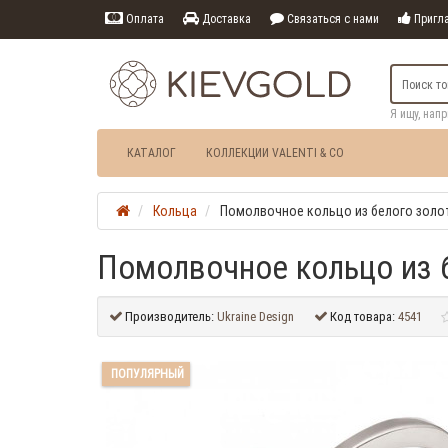
Оплата
Доставка
Связаться с нами
Пригла
Я ищу, нап
КАТАЛОГ
КОЛЛЕКЦИИ VALENTI & CO
Кольца
Помолвочное кольцо из белого золот
Помолвочное кольцо из б
Производитель:
Ukraine Design
Код товара:
4541
ПОПУЛЯРНЫЙ