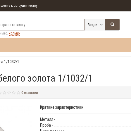
шение к сотрудничеству
Везде
ример,
кольцо
а 1/1032/1
елого золота 1/1032/1
0 отзывов
Краткие характеристики
Металл -
Проба -