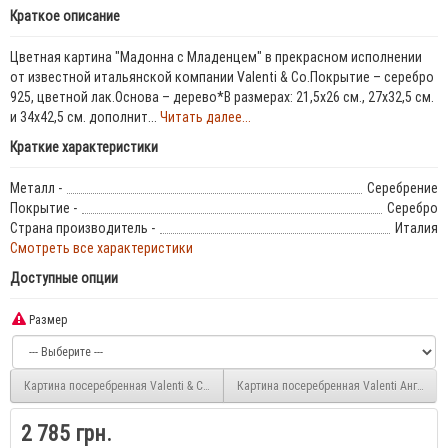
Краткое описание
Цветная картина "Мадонна с Младенцем" в прекрасном исполнении
от известной итальянской компании Valenti & Co.Покрытие – серебро
925, цветной лак.Основа – дерево*В размерах: 21,5x26 см., 27x32,5 см.
и 34x42,5 см. дополнит...
Читать далее...
Краткие характеристики
Металл -
Серебрение
Покрытие -
Серебро
Страна производитель -
Италия
Смотреть все характеристики
Доступные опции
Размер
Картина посеребренная Valentі & Co Святое Семейство (9 x 11 см) 81050.1LCOL
Картина посеребренная Valentі Ангел Хра
2 785 грн.