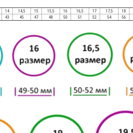
14
14,5
15
15,5
16
16,5
17
17,5
18
43
45
47
48
50
51
52
54
56