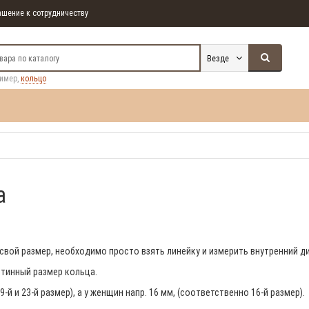
шение к сотрудничеству
Везде
ример,
кольцо
а
те свой размер, необходимо просто взять линейку и измерить внутренний
стинный размер кольца.
-й и 23-й размер), а у женщин напр. 16 мм, (соответственно 16-й размер).