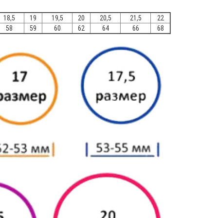
18,5
19
19,5
20
20,5
21,5
22
58
59
60
62
64
66
68