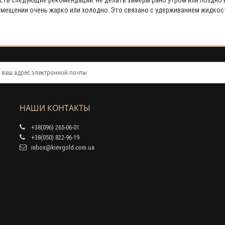
сть следующие рекомендации: не делать замеры рано утром или поздно 
мещении очень жарко или холодно. Это связано с удерживанием жидкост
НАШИ КОНТАКТЫ
+38(096) 265-06-01
+38(050) 822-96-19
inbox@kievgold.com.ua