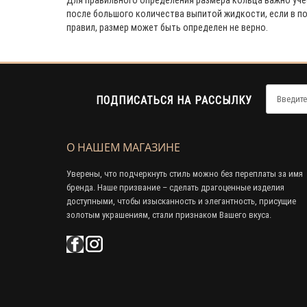
Для правильного определения размера кольца важно уче
после большого количества выпитой жидкости, если в по
правил, размер может быть определен не верно.
ПОДПИСАТЬСЯ НА РАССЫЛКУ
О НАШЕМ МАГАЗИНЕ
Уверены, что подчеркнуть стиль можно без переплаты за имя
бренда. Наше призвание – сделать драгоценные изделия
доступными, чтобы изысканность и элегантность, присущие
золотым украшениям, стали признаком Вашего вкуса.