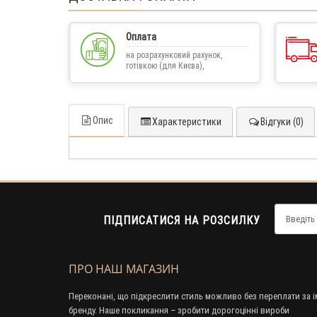
Оплата
на розрахунковий рахунок,
готівкою (для Києва),
післяплатою
Опис
Характеристики
Відгуки (0)
ПІДПИСАТИСЯ НА РОЗСИЛКУ
ПРО НАШ МАГАЗИН
Переконані, що підкреслити стиль можливо без переплати за і
бренду. Наше покликання – зробити дорогоцінні вироби