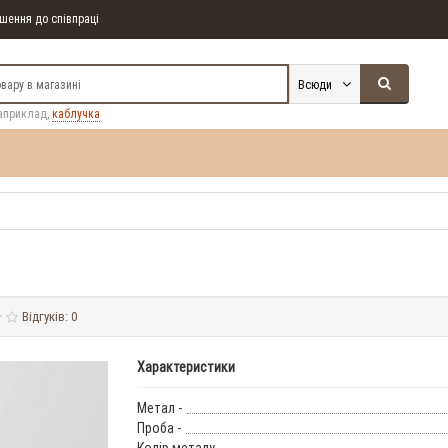
ення до співпраці
Всюди
априклад,
каблучка
Відгуків: 0
Характеристики
Метал -
Проба -