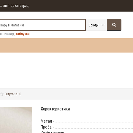
ення до співпраці
Всюди
априклад,
каблучка
Відгуків: 0
Характеристики
Метал -
Проба -