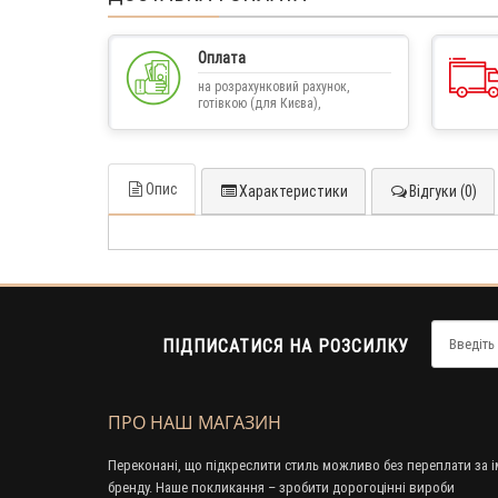
Оплата
на розрахунковий рахунок,
готівкою (для Києва),
післяплатою
Опис
Характеристики
Відгуки (0)
ПІДПИСАТИСЯ НА РОЗСИЛКУ
ПРО НАШ МАГАЗИН
Переконані, що підкреслити стиль можливо без переплати за і
бренду. Наше покликання – зробити дорогоцінні вироби